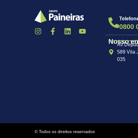
Telefon
0800 
Nosso e
Av Deput
589 Vila
035
© Todos os direitos reservados