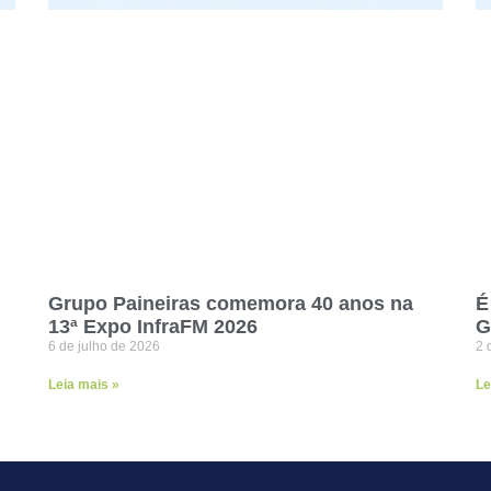
Grupo Paineiras comemora 40 anos na
É
13ª Expo InfraFM 2026
G
6 de julho de 2026
2 
Leia mais »
Le