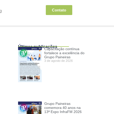
Contato
g
Últimas publicações
Capacitação contínua
fortalece a excelência do
Grupo Paineiras
3 de agosto de 2026
Grupo Paineiras
comemora 40 anos na
13ª Expo InfraFM 2026