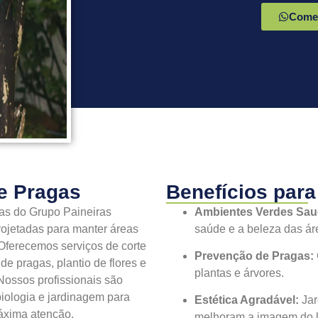
Comec
e Pragas
Benefícios para
as do Grupo Paineiras
Ambientes Verdes Sau
ojetadas para manter áreas
saúde e a beleza das ár
Oferecemos serviços de corte
Prevenção de Pragas:
de pragas, plantio de flores e
plantas e árvores.
 Nossos profissionais são
iologia e jardinagem para
Estética Agradável:
Jar
máxima atenção.
melhoram a imagem do l