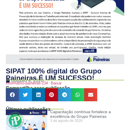
SIPAT 100% digital do Grupo
Paineiras É UM SUCESSO!
outubro 4, 2020
informativo-paineiras-234
Baixar
Compartilhe essa publicação
Últimas publicações
Capacitação contínua fortalece a
excelência do Grupo Paineiras
3 de agosto de 2026