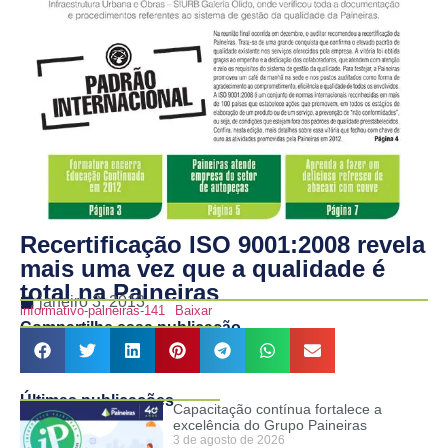
Recertificação ISO 9001:2008 revela
mais uma vez que a qualidade é
total na Paineiras
janeiro 3, 2013
informativo-paineiras-141
Baixar
Compartilhe essa publicação
Últimas publicações
Capacitação contínua fortalece a
excelência do Grupo Paineiras
3 de agosto de 2026