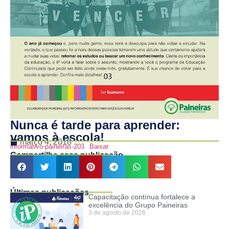
Nunca é tarde para aprender:
vamos à escola!
março 4, 2018
informativo-paineiras-203
Baixar
Compartilhe essa publicação
Últimas publicações
Capacitação contínua fortalece a
excelência do Grupo Paineiras
3 de agosto de 2026