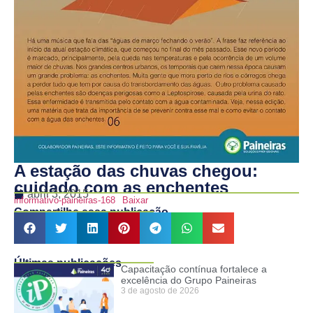
A estação das chuvas chegou:
cuidado com as enchentes
abril 3, 2015
informativo-paineiras-168
Baixar
Compartilhe essa publicação
Últimas publicações
Capacitação contínua fortalece a
excelência do Grupo Paineiras
3 de agosto de 2026